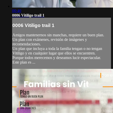
00:40
0006 Vitiligo trail 1
0006 Vitiligo trail 1
Amigos mantenernos sin manchas, requiere un buen plan.
Un plan con exámenes, revisión de imágenes y
recomendaciones.
Un plan que incluya a toda la familia tengan o no tengan
Vitiligo y en cualquier lugar que ellos se encuentren.
Porque todos merecemos y deseamos lucir espectacular.
Este plan es ...