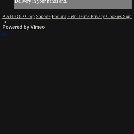
Delivery in your hands and...
AAHHOO Corp
Soporte
Forums
Help
Terms
Privacy
Cookies
Sign
in
Powered by Vimeo
×