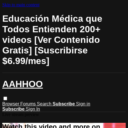
Skip to main content
Educación Médica que
Todos Entienden 200+
videos [Ver Contenido
Gratis] [Suscribirse
$6.99/mes]
AAHHOO
Browser
Forums
Search
Subscribe
Sign in
Subscribe
Sign In
Live stream preview
Watch this video and more on