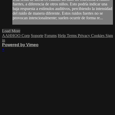
fuertes, a diferencia de otros niños. Esto podría indicar una
baja respuesta a estímulos auditivos, percibiendo la intensidad
del ruido de manera diferente. Estos ruidos fuertes no se
provocan intencionalmente; suelen ocurrir de forma re...
Load More
AAHHOO Corp
Soporte
Forums
Help
Terms
Privacy
Cookies
Sign
in
Powered by Vimeo
×