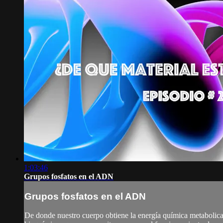
1:03:46
Grupos fosfatos en el ADN
Grupos fosfatos en el ADN
De donde nuestro cuerpo obtiene la energía química metabolicam