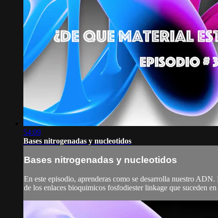
54:09
Bases nitrogenadas y nucleotidos
Bases nitrogenadas y nucleotidos
En este episodio, aprenderas como se desarrolla nuestro ADN. L
de los enlaces bioquimicos fosfodiester linkage que suceden en 