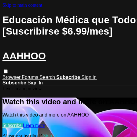
Skip to main content
Educación Médica que Todos
[Suscribirse $6.99/mes]
AAHHOO
Browser
Forums
Search
Subscribe
Sign in
Subscribe
Sign In
Live stream preview
Watch this video and more on AAHH
Watch this video and more on AAHHOO
Subscribe
Learn more
Already subscribed?
Sign in