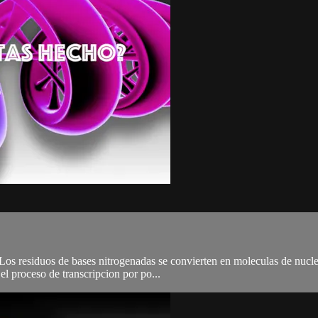
os residuos de bases nitrogenadas se convierten en moleculas de nucle
el proceso de transcripcion por po...