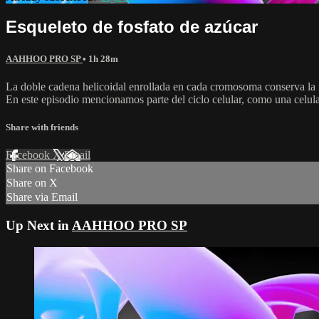
Esqueleto de fosfato de azúcar
AAHHOO PRO SP
• 1h 28m
La doble cadena helicoidal enrollada en cada cromosoma conserva la i
En este episodio mencionamos parte del ciclo celular, como una celula 
Share with friends
Facebook
X
Email
Share on Facebook
Share on X
Share via Email
Up Next in
AAHHOO PRO SP