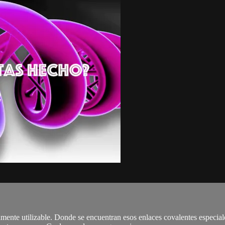
ente utilizable. Donde se encuentran esos enlaces covalentes especiale