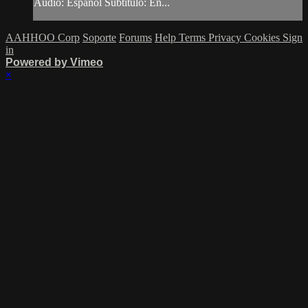
Audio: Español Subtitulo: En...
AAHHOO Corp
Soporte
Forums
Help
Terms
Privacy
Cookies
Sign
in
Powered by Vimeo
×