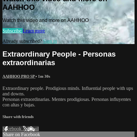
AAHHOO
Watch this video and more on AAHHOO
Subscribe
Learn more
Already subscribed?
Sign in
Extraordinary People - Personas
extraordinarias
AAHHOO PRO SP
• 1m 30s
Extraordinary people. Prodigious minds. Influential people with ups
and downs.
Personas extraordinarias. Mentes prodigiosas. Personas influyentes
con altas y bajas.
Share with friends
Facebook
X
Email
Share on Facebook