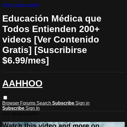
Skip to main content
Educación Médica que
Todos Entienden 200+
videos [Ver Contenido
Gratis] [Suscribirse
$6.99/mes]
AAHHOO
Browser
Forums
Search
Subscribe
Sign in
Subscribe
Sign In
Live stream preview
Watch this video and more on