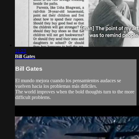
11:23
Bill Gates
Bill Gates
El mundo mejora cuando los pensamientos audaces se
vuelven hacia los problemas más difíciles.
The world improves when the bold thoughts turn to the more
difficult problems.