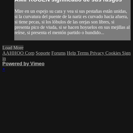
Mire en un espejo su cara y vea si sus pestañas están unidas,
si la curvatura del puente de la nariz es curvado hacia afuera,
si tiene pecas, si los lóbulos de las orejas son libres, si
presenta pico de viuda, si se hacen hoyuelos en sus mejillas al
reírse, si presenta el mentón partido o hundido...
Load More
AAHHOO Corp
Soporte
Forums
Help
Terms
Privacy
Cookies
Sign
in
Powered by Vimeo
×