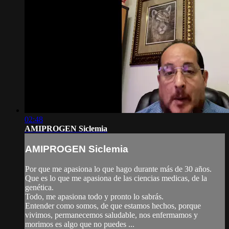
02:48
AMIPROGEN Siclemia
AMIPROGEN Siclemia
Por que me apasiona lo que hago durante más de 30 años.
Que es lo que me apasiona de las ciencias medicas, de la
genética.
Todo, me apasiona todo y pronto lo sabrás.
Entender como somos, de que estamos hechos, porque
vivimos, permanecemos saludable, nos enfermamos y
morimos es algo que no puedes ...