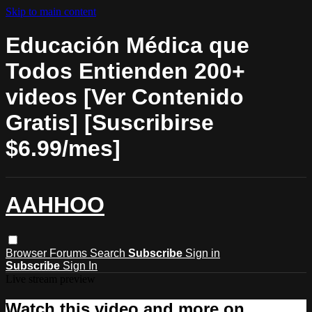
Skip to main content
Educación Médica que
Todos Entienden 200+
videos [Ver Contenido
Gratis] [Suscribirse
$6.99/mes]
AAHHOO
Browser
Forums
Search
Subscribe
Sign in
Subscribe
Sign In
Live stream preview
Watch this video and more on