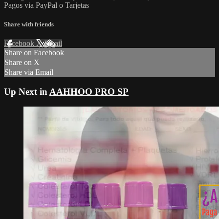
Pagos via PayPal o Tarjetas
Share with friends
Facebook
X
Email
Share on Facebook
Share on X
Share via Email
Up Next in
AAHHOO PRO SP