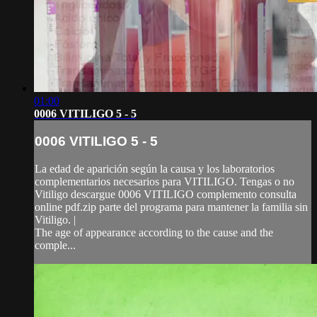
01:00
0006 VITILIGO 5 - 5
0006 VITILIGO 5 - 5
La edad de aparición según la causa y los laboratorios
complementarios necesarios para VITILIGO. Tengas o no
Vitiligo descargue 0006 VITILIGO complemento consulta
online pdf.zip parte del programa para mantener la familia sin
Vitiligo. |
The age of appearance according to the cause and the
comple...