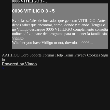
0006 VITILIGO 3 - 5
0006 VITILIGO 3 - 5
Evite las señales de buscados que generan VITILIGO. Antes
debes saber que encontrar, como, donde y cuando. Tengas o
no Vitiligo descargue 0006 VITILIGO complemento consulta
online pdf.zip parte del programa para mantener la familia sin
Vitiligo. |
Whether you have Vitiligo or not, download 0006 ...
AAHHOO Corp
Soporte
Forums
Help
Terms
Privacy
Cookies
Sign
in
Powered by Vimeo
×