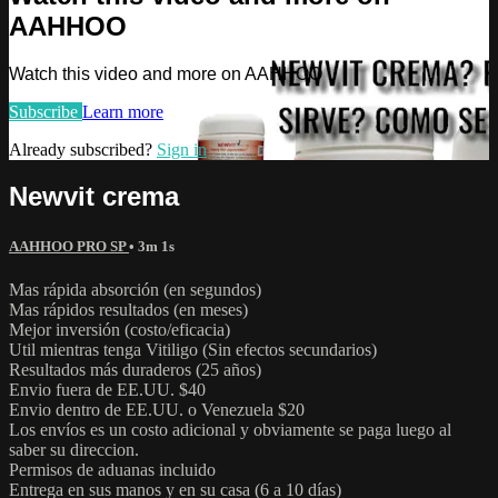
AAHHOO
Watch this video and more on AAHHOO
Subscribe
Learn more
Already subscribed?
Sign in
Newvit crema
AAHHOO PRO SP
• 3m 1s
Mas rápida absorción (en segundos)
Mas rápidos resultados (en meses)
Mejor inversión (costo/eficacia)
Util mientras tenga Vitiligo (Sin efectos secundarios)
Resultados más duraderos (25 años)
Envio fuera de EE.UU. $40
Envio dentro de EE.UU. o Venezuela $20
Los envíos es un costo adicional y obviamente se paga luego al
saber su direccion.
Permisos de aduanas incluido
Entrega en sus manos y en su casa (6 a 10 días)