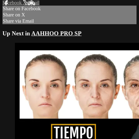
Facebook
X
Email
Share on Facebook
Share on X
Share via Email
Up Next in
AAHHOO PRO SP