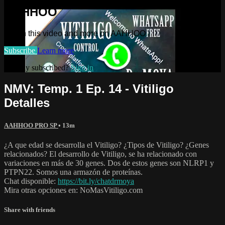
AAHHOO
Watch this video and more on AAHHOO
Subscribe
Learn more
Already subscribed?
Sign in
NMV: Temp. 1 Ep. 14 - Vitiligo
Detalles
AAHHOO PRO SP
• 13m
¿A que edad se desarrolla el Vitiligo? ¿Tipos de Vitiligo? ¿Genes
relacionados? El desarrollo de Vitiligo, se ha relacionado con
variaciones en más de 30 genes. Dos de estos genes son NLRP1 y
PTPN22. Somos una armazón de proteínas.
Chat disponible:
https://bit.ly/chatdrmoya
Mira otras opciones en: NoMasVitiligo.com
Share with friends