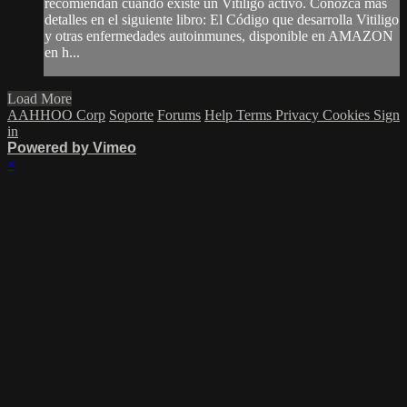
recomiendan cuando existe un Vitiligo activo. Conozca más
detalles en el siguiente libro: El Código que desarrolla Vitiligo
y otras enfermedades autoinmunes, disponible en AMAZON
en h...
Load More
AAHHOO Corp
Soporte
Forums
Help
Terms
Privacy
Cookies
Sign
in
Powered by Vimeo
×