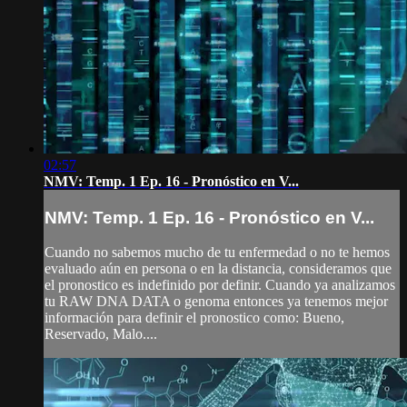
02:57
NMV: Temp. 1 Ep. 16 - Pronóstico en V...
NMV: Temp. 1 Ep. 16 - Pronóstico en V...
Cuando no sabemos mucho de tu enfermedad o no te hemos
evaluado aún en persona o en la distancia, consideramos que
el pronostico es indefinido por definir. Cuando ya analizamos
tu RAW DNA DATA o genoma entonces ya tenemos mejor
información para definir el pronostico como: Bueno,
Reservado, Malo....