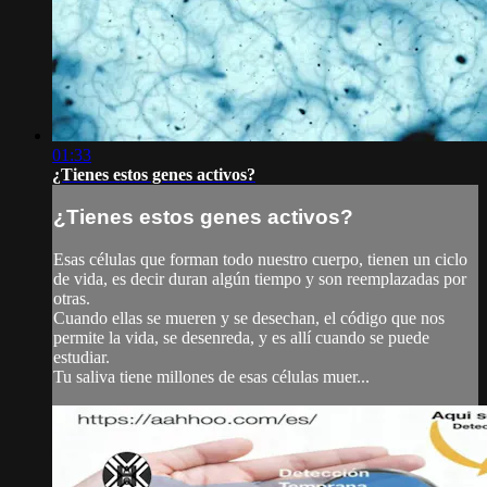
01:33
¿Tienes estos genes activos?
¿Tienes estos genes activos?
Esas células que forman todo nuestro cuerpo, tienen un ciclo
de vida, es decir duran algún tiempo y son reemplazadas por
otras.
Cuando ellas se mueren y se desechan, el código que nos
permite la vida, se desenreda, y es allí cuando se puede
estudiar.
Tu saliva tiene millones de esas células muer...