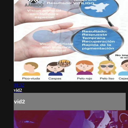
01:32
vid2
vid2