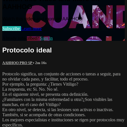
AAHHOO
Watch this video and more on AAHHOO
Subscribe
Learn more
Already subscribed?
Sign in
Protocolo ideal
AAHHOO PRO SP
• 2m 16s
Protocolo significa, un conjunto de acciones o tareas a seguir, para
no olvidar cada paso, y facilitar, todo el proceso.
Por ejemplo, la pregunta: ¿Tienes Vitiligo?
La respuesta, es: Si. No. No sé.
En el siguiente nivel, se presenta otra definición.
¿Familiares con la misma enfermedad u otra?¿Son visibles las
manchas, en el caso del Vitiligo?
En otro nivel, se detecta, si las lesiones son activas o inactivas.
También, si se acompaña de otras condiciones.
Los mejores especialistas e instituciones se rigen por protocolos muy
específicos.