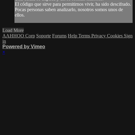
El código que sirve para permitirnos vivir, ha sido descifrado.
Pocas personas saben analizarlo, nosotros somos unos de
ellos.
Load More
AAHHOO Corp
Soporte
Forums
Help
Terms
Privacy
Cookies
Sign
in
Powered by Vimeo
×