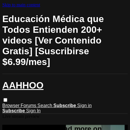
Skip to main content
Educación Médica que
Todos Entienden 200+
videos [Ver Contenido
Gratis] [Suscribirse
$6.99/mes]
AAHHOO
Browser
Forums
Search
Subscribe
Sign in
Subscribe
Sign In
Live stream preview
Watch this video and more on