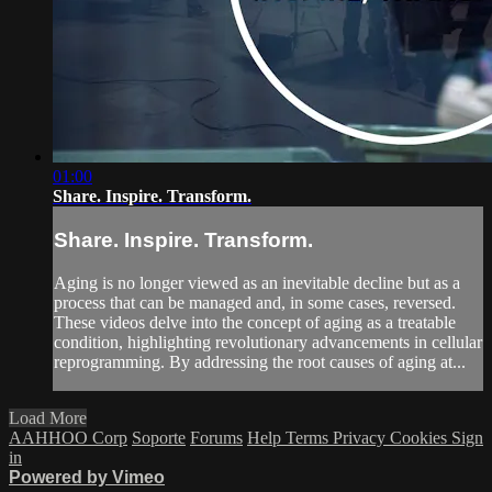
01:00
Share. Inspire. Transform.
Share. Inspire. Transform.
Aging is no longer viewed as an inevitable decline but as a
process that can be managed and, in some cases, reversed.
These videos delve into the concept of aging as a treatable
condition, highlighting revolutionary advancements in cellular
reprogramming. By addressing the root causes of aging at...
Load More
AAHHOO Corp
Soporte
Forums
Help
Terms
Privacy
Cookies
Sign
in
Powered by Vimeo