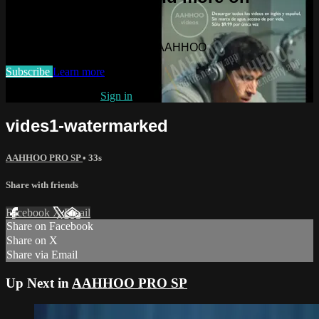
AAHHOO
Watch this video and more on AAHHOO
Subscribe
Learn more
Already subscribed?
Sign in
vides1-watermarked
AAHHOO PRO SP
• 33s
Share with friends
Facebook
X
Email
Share on Facebook
Share on X
Share via Email
Up Next in
AAHHOO PRO SP