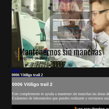
00:29
0006 Vitiligo trail 2
0006 Vitiligo trail 2
Este complemento te ayuda a mantener sin manchas las áreas de s
Exámenes de laboratorios que puedes realizarte y enviarnos una f