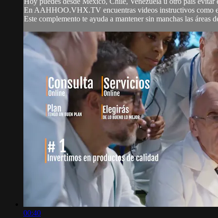
Hoy puedes desde Mexico, Chile, Venezuela u otro país evitar el
En AAHHOO.VHX.TV encuentras videos instructivos como este
Este complemento te ayuda a mantener sin manchas las áreas de su
00:40