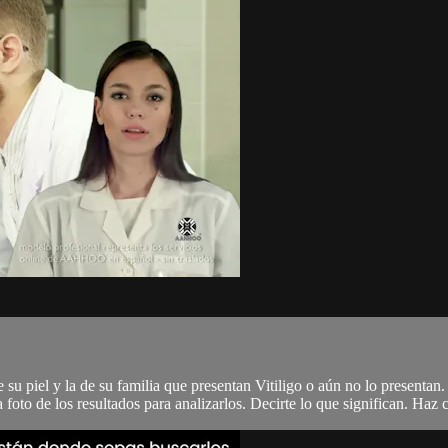
u piel y la de su familia que presentan Vitiligo o aún no lo presentan.
oto de los resultados para analizarlos. Decirte lo que significan. Haz c