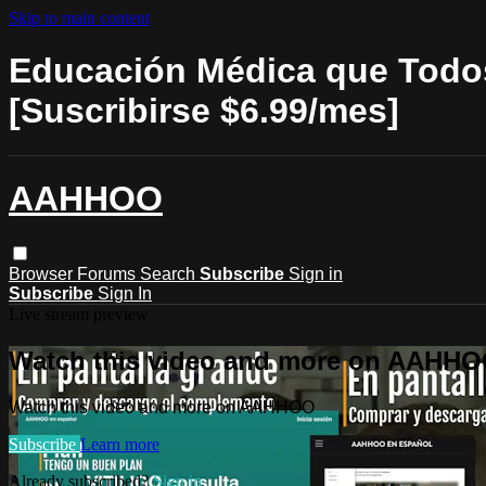
Skip to main content
Educación Médica que Todos
[Suscribirse $6.99/mes]
AAHHOO
Browser
Forums
Search
Subscribe
Sign in
Subscribe
Sign In
Live stream preview
Watch this video and more on AAHH
Watch this video and more on AAHHOO
Subscribe
Learn more
Already subscribed?
Sign in